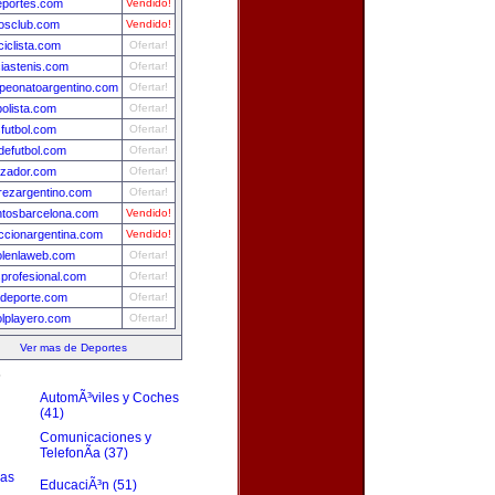
eportes.com
Vendido!
osclub.com
Vendido!
ciclista.com
Ofertar!
ciastenis.com
Ofertar!
eonatoargentino.com
Ofertar!
bolista.com
Ofertar!
futbol.com
Ofertar!
efutbol.com
Ofertar!
izador.com
Ofertar!
rezargentino.com
Ofertar!
tosbarcelona.com
Vendido!
ccionargentina.com
Vendido!
olenlaweb.com
Ofertar!
sprofesional.com
Ofertar!
deporte.com
Ofertar!
olplayero.com
Ofertar!
Ver mas de Deportes
s
AutomÃ³viles y Coches
(41)
Comunicaciones y
TelefonÃ­a (37)
zas
EducaciÃ³n (51)