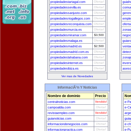
propiedadestartagal.com
Ofertar!
guiah
propiedadessevilla.es
Ofertar!
comun
propiedadessanjusto.com
Ofertar!
geren
propiedadesriogallegos.com
Ofertar!
emple
propiedadesreconquista.com
Ofertar!
ofert
propiedadesmurcia.es
Ofertar!
zonas
propiedadesmiramar.com
$3,500
negoc
propiedadesmalaga.es
Ofertar!
guiar
propiedadesmadrid.es
$2,500
venta
propiedadesmadrid.com.es
Ofertar!
detec
propiedadeslahabana.com
Ofertar!
zonaj
propiedadesinternet.es
Ofertar!
inver
propiedadesibiza.es
Ofertar!
aseso
Ver mas de Novedades
InformaciÃ³n Y Noticias
Nombre de dominio
Precio
Nom
centralnoticias.com
Vendido!
e-Pa
campoaldia.com
Ofertar!
e-Ci
revistaempleo.com
Vendido!
arge
guianoticias.com
Ofertar!
guia
informaciondenegocios.com
Ofertar!
e-ch
informacionpractica.com
Ofertar!
e-Pu