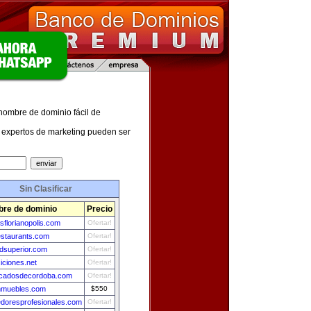
 nombre de dominio fácil de
expertos de marketing pueden ser
Sin Clasificar
re de dominio
Precio
sflorianopolis.com
Ofertar!
estaurants.com
Ofertar!
adsuperior.com
Ofertar!
iciones.net
Ofertar!
ficadosdecordoba.com
Ofertar!
nmuebles.com
$550
doresprofesionales.com
Ofertar!