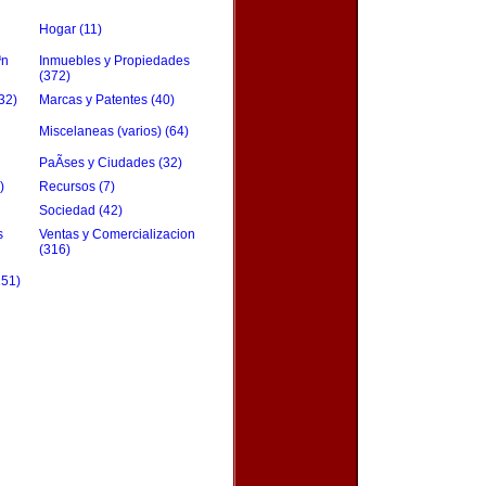
Hogar (11)
³n
Inmuebles y Propiedades
(372)
32)
Marcas y Patentes (40)
Miscelaneas (varios) (64)
PaÃ­ses y Ciudades (32)
)
Recursos (7)
Sociedad (42)
s
Ventas y Comercializacion
(316)
151)