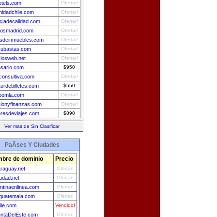
otels.com
Ofertar!
idadchile.com
Ofertar!
ciadecalidad.com
Ofertar!
osmadrid.com
Ofertar!
asdeinmuebles.com
Ofertar!
ubastas.com
Ofertar!
iosweb.net
Ofertar!
osario.com
$950
consultiva.com
Ofertar!
tordebilletes.com
$550
oomla.com
Ofertar!
sionyfinanzas.com
Ofertar!
resdeviajes.com
$890
Ver mas de Sin Clasificar
PaÃ­ses Y Ciudades
bre de dominio
Precio
raguay.net
Ofertar!
udad.net
Ofertar!
ntinaenlinea.com
Ofertar!
guatemala.com
Ofertar!
ile.com
Vendido!
ntaDelEste.com
Ofertar!