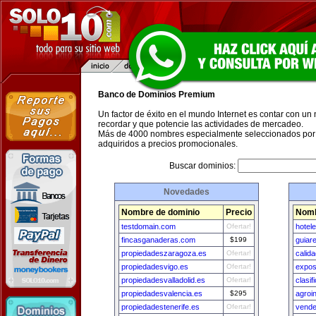
Banco de Dominios Premium
Un factor de éxito en el mundo Internet es contar con un
recordar y que potencie las actividades de mercadeo.
Más de 4000 nombres especialmente seleccionados por 
adquiridos a precios promocionales.
Buscar dominios:
Novedades
Nombre de dominio
Precio
Nomb
testdomain.com
Ofertar!
hotele
fincasganaderas.com
$199
guiar
propiedadeszaragoza.es
Ofertar!
calid
propiedadesvigo.es
Ofertar!
expos
propiedadesvalladolid.es
Ofertar!
clasi
propiedadesvalencia.es
$295
agroi
propiedadestenerife.es
Ofertar!
vende