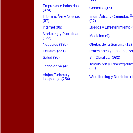
Empresas e Industrias
Gobierno (16)
(374)
InformaciÃ³n y Noticias
InformÃ¡tica y ComputaciÃ
(57)
(57)
Internet (99)
Juegos y Entretenimiento (
Marketing y Publicidad
Medicina (9)
(122)
Negocios (385)
Ofertas de la Semana (12)
Portales (231)
Profesiones y Empleo (169
Salud (30)
Sin Clasificar (982)
TelevisiÃ³n y EspectÃ¡culo
TecnologÃ­a (43)
(33)
Viajes,Turismo y
Web Hosting y Dominios (
Hospedaje (254)