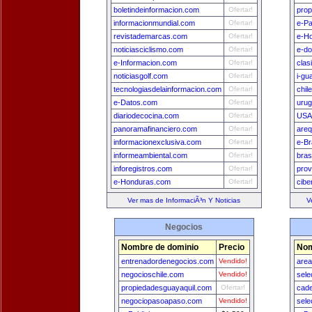
boletindeinformacion.com
Ofertar!
prop
informacionmundial.com
Ofertar!
e-P
revistademarcas.com
Ofertar!
e-H
noticiasciclismo.com
Ofertar!
e-do
e-Informacion.com
Ofertar!
clas
noticiasgolf.com
Ofertar!
i-gu
tecnologiasdelainformacion.com
Ofertar!
chil
e-Datos.com
Ofertar!
uru
diariodecocina.com
Ofertar!
USA
panoramafinanciero.com
Ofertar!
areq
informacionexclusiva.com
Ofertar!
e-Br
informeambiental.com
Ofertar!
bras
inforegistros.com
Ofertar!
prov
e-Honduras.com
Ofertar!
cibe
Ver mas de InformaciÃ³n Y Noticias
V
Negocios
Nombre de dominio
Precio
Nom
entrenadordenegocios.com
Vendido!
area
negocioschile.com
Vendido!
sele
propiedadesguayaquil.com
Ofertar!
cade
negociopasoapaso.com
Vendido!
sele