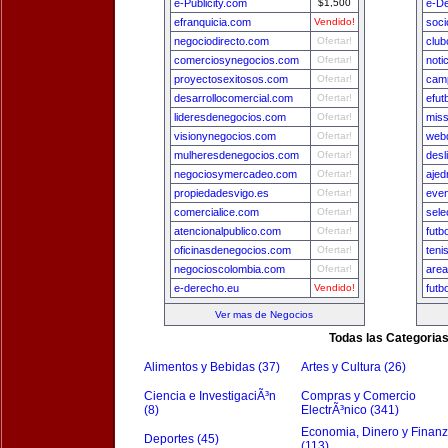
e-Publicity.com
$1,500
e-D
efranquicia.com
Vendido!
soci
negociodirecto.com
Ofertar!
club
comerciosynegocios.com
Ofertar!
noti
proyectosexitosos.com
Ofertar!
camp
desarrollocomercial.com
Ofertar!
efut
lideresdenegocios.com
Ofertar!
miss
visionynegocios.com
Ofertar!
webd
mulheresdenegocios.com
Ofertar!
desl
negociosymercadeo.com
Ofertar!
ajed
propiedadesvigo.es
Ofertar!
even
comercialice.com
Ofertar!
sele
atencionalpublico.com
Ofertar!
futb
oficinasdenegocios.com
Ofertar!
teni
negocioscolombia.com
Ofertar!
area
e-derecho.eu
Vendido!
futb
Ver mas de Negocios
Todas las Categoria
Alimentos y Bebidas (37)
Artes y Cultura (26)
Ciencia e InvestigaciÃ³n
Compras y Comercio
(8)
ElectrÃ³nico (341)
Economia, Dinero y Finan
Deportes (45)
(113)