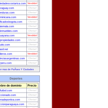
iedadescostarica.com
Vendido!
araguay.com
Ofertar!
onduras.com
Ofertar!
minicana.com
Vendido!
ificadosbogota.com
Ofertar!
atemala.com
Ofertar!
einmuebles.com
Ofertar!
guayana.com
Vendido!
propiedades.com
Ofertar!
uito.com
Ofertar!
asil.net
Ofertar!
ileros.com
Vendido!
inciasargentinas.com
Ofertar!
rperu.com
Ofertar!
er mas de PaÃ­ses Y Ciudades
Deportes
bre de dominio
Precio
futbol.com
Ofertar!
ccionado.com
Ofertar!
nadeportiva.com
Ofertar!
ccionparaguaya.com
Ofertar!